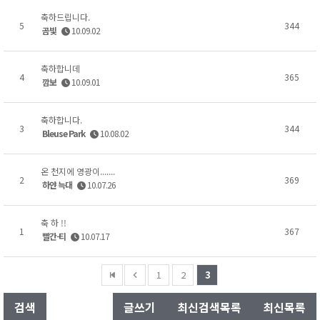
축하드립니다.
5
344
곰빛
10.09.02
축하합니데
4
365
깜보
10.09.01
축하합니다.
3
344
Bleuse Park
10.08.02
온 천지에 영광이.......
2
369
하얀 늑대
10.07.26
축 하 !!
1
367
빨간-티
10.07.17
1
2
3
검색
글쓰기
최신검색목록
최신목록