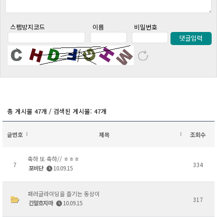
스팸방지코드
이름
비밀번호
댓글입력
총 게시물 47개 / 검색된 게시물: 47개
글번호
제목
조회수
축하 또 축하// ㅎㅎㅎ
7
334
포비단
10.09.15
패러글라이딩을 즐기는 동상이
317
긴말흐지마
10.09.15