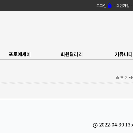
로그인
회원가입
포토에세이
회원갤러리
커뮤니티
홈
작
2022-04-30 13: