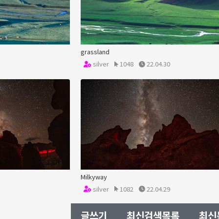
grassland
silver
1048
22.04.30
Milkyway
silver
1082
22.04.29
글쓰기
최신검색목록
최신