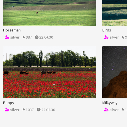
Horseman
Birds
silver
987
22.04.30
silver
9
Poppy
Milkyway
silver
1037
22.04.30
silver
1