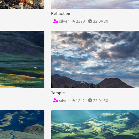
Reflaction
silver
2170
22.04.30
Temple
silver
1842
22.04.30