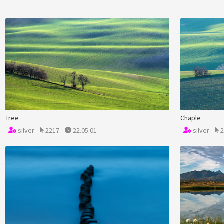
Tree
Chaple
silver
2217
22.05.01
silver
2