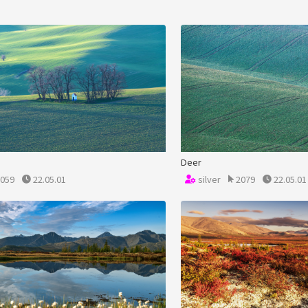
Deer
059
22.05.01
silver
2079
22.05.01