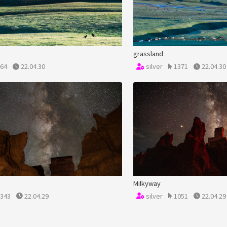
grassland
64
22.04.30
silver
1371
22.04.30
Milkyway
343
22.04.29
silver
1051
22.04.29