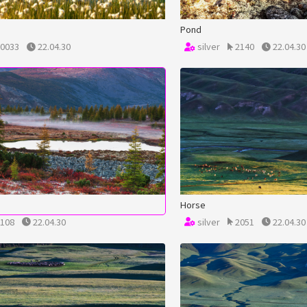
Pond
0033
22.04.30
silver
2140
22.04.30
Horse
108
22.04.30
silver
2051
22.04.30