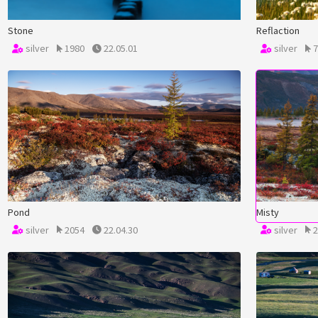
Stone
Reflaction
silver
1980
22.05.01
silver
7
Pond
Misty
silver
2054
22.04.30
silver
2