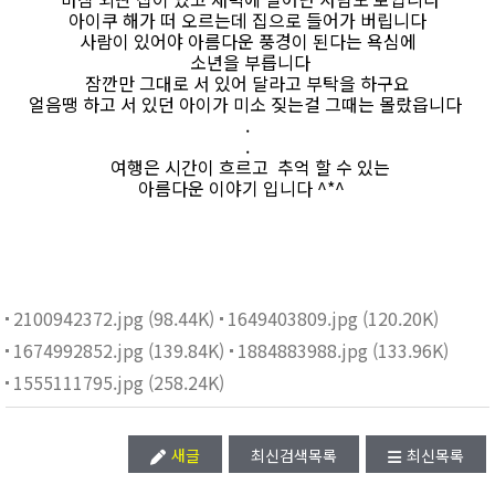
아이쿠 해가 떠 오르는데 집으로 들어가 버립니다
사람이 있어야 아름다운 풍경이 된다는 욕심에
소년을 부릅니다
잠깐만 그대로 서 있어 달라고 부탁을 하구요
얼음땡 하고 서 있던 아이가 미소 짖는걸 그때는 몰랐읍니다
.
.
여행은 시간이 흐르고 추억 할 수 있는
아름다운 이야기 입니다 ^*^
2100942372.jpg (98.44K)
1649403809.jpg (120.20K)
1674992852.jpg (139.84K)
1884883988.jpg (133.96K)
1555111795.jpg (258.24K)
새글
최신검색목록
최신목록