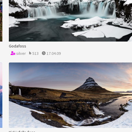
Godafoss
silver
513
17.04.09