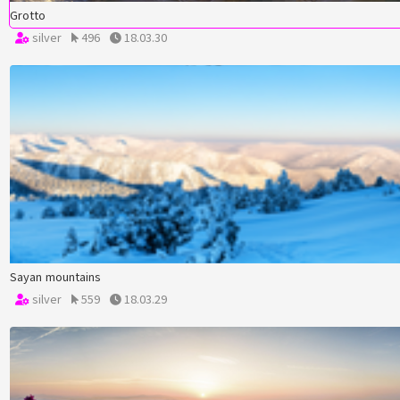
Grotto
silver
496
18.03.30
Sayan mountains
silver
559
18.03.29