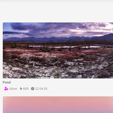
Pond
silver
609
22.04.30