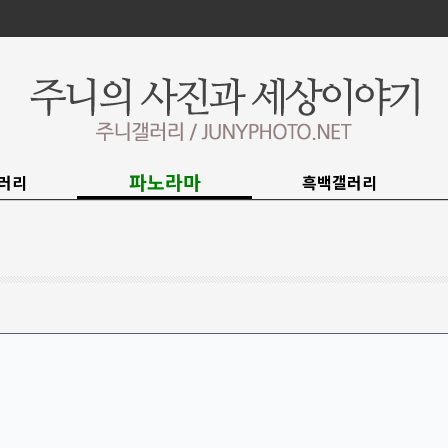
파노라마
러리
흑백갤러리