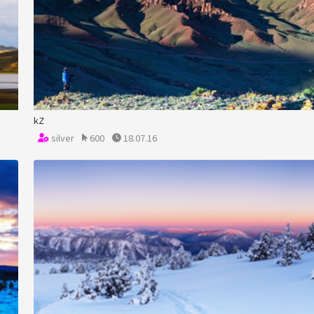
kZ
silver
600
18.07.16