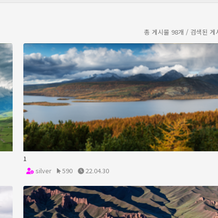
총 게시물 98개 / 검색된 게
1
silver
590
22.04.30