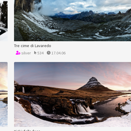
Tre cime di Lavaredo
silver
534
17.04.06