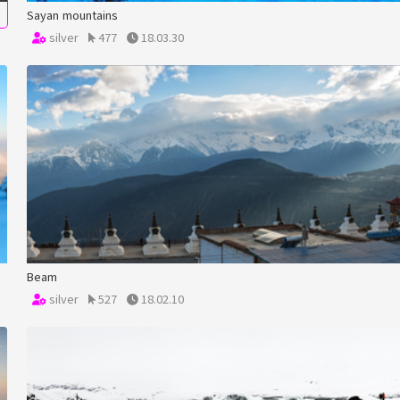
Sayan mountains
silver
477
18.03.30
Beam
silver
527
18.02.10