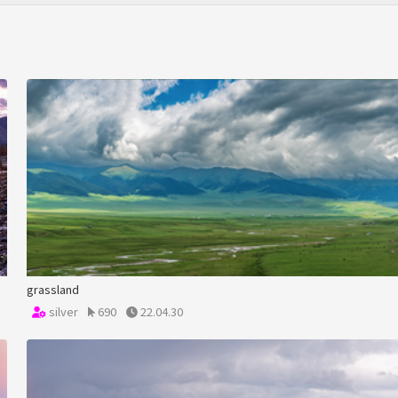
grassland
silver
690
22.04.30