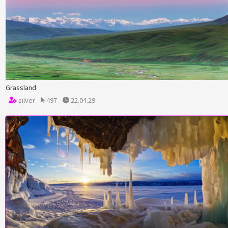
Grassland
silver
497
22.04.29