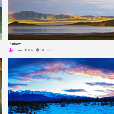
Rainbow
silver
697
18.07.16