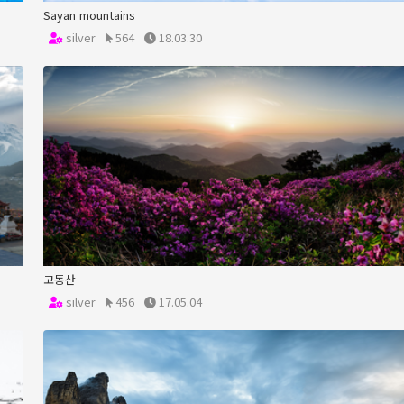
Sayan mountains
silver
564
18.03.30
고동산
silver
456
17.05.04