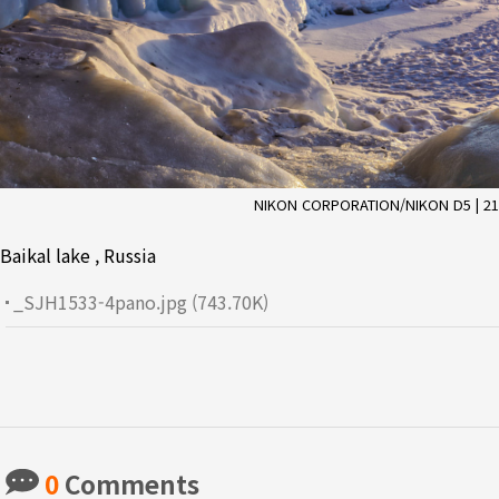
NIKON CORPORATION/NIKON D5 | 21mm f
Baikal lake , Russia
_SJH1533-4pano.jpg (743.70K)
0
Comments